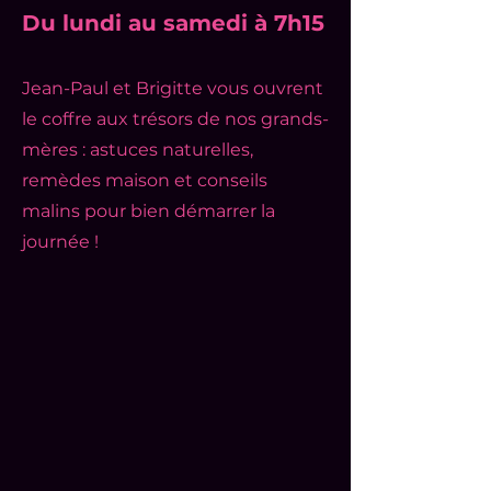
Du lundi au samedi à 7h15
Jean-Paul et Brigitte vous ouvrent
le coffre aux trésors de nos grands-
mères : astuces naturelles,
remèdes maison et conseils
malins pour bien démarrer la
journée !