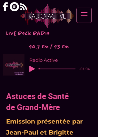
Live Rock Radio
94.7 FM / 93 FM
Radio Active
-01:04
Astuces de Santé
de Grand-Mère
Emission présentée par
Jean-Paul et Brigitte