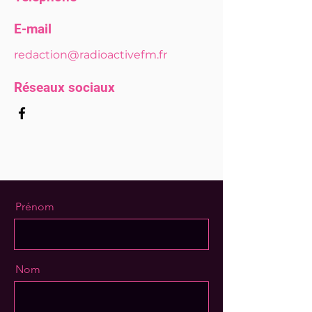
E-mail
redaction@radioactivefm.fr
Réseaux sociaux
Prénom
Nom