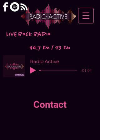
Live Rock Radio
94.7 FM / 93 FM
Radio Active
-01:04
Contact