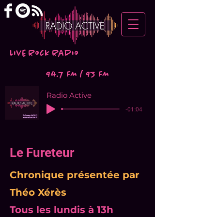
Live Rock Radio
94.7 FM / 93 FM
Radio Active
-01:04
Le Fureteur
Chronique présentée par
Théo Xérès
Tous les lundis à 13h