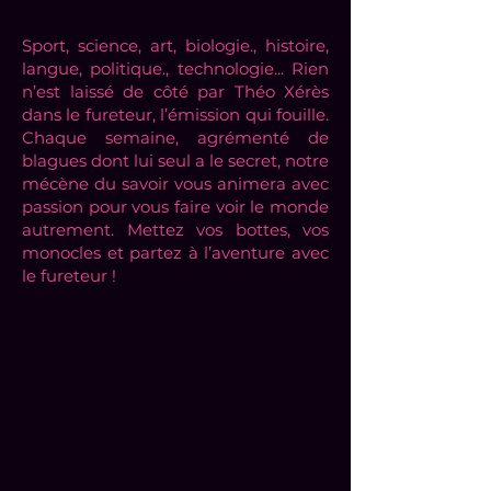
Sport, science, art, biologie., histoire,
langue, politique., technologie... Rien
n’est laissé de côté par Théo Xérès
dans le fureteur, l’émission qui fouille.
Chaque semaine, agrémenté de
blagues dont lui seul a le secret, notre
mécène du savoir vous animera avec
passion pour vous faire voir le monde
autrement. Mettez vos bottes, vos
monocles et partez à l’aventure avec
le fureteur !