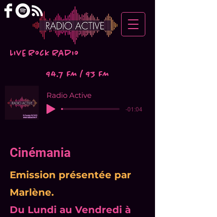
Live Rock Radio
94.7 FM / 93 FM
Radio Active
-01:04
Cinémania
Emission présentée par
Marlène.
Du Lundi au Vendredi à