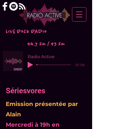
Live Rock Radio
94.7 FM / 93 FM
Radio Active
-01:04
Sériesvores
Emission présentée par
Alain
Mercredi à 19h en