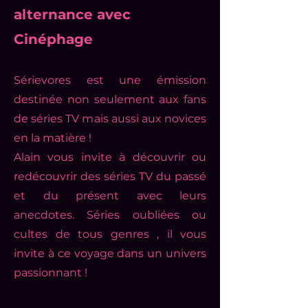
alternance avec
Cinéphage
Sérievores est une émission
destinée non seulement aux fans
de séries TV mais aussi aux novices
en la matière !
Alain vous invite à découvrir ou
redécouvrir des séries TV du passé
et du présent avec leurs
anecdotes. Séries oubliées ou
cultes de tous genres , il vous
invite à ce voyage dans un univers
passionnant !