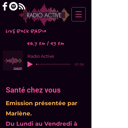
Live Rock Radio
94.7 FM / 93 FM
Radio Active
-01:04
Santé chez vous
Emission présentée par
Marlène.
Du Lundi au Vendredi à